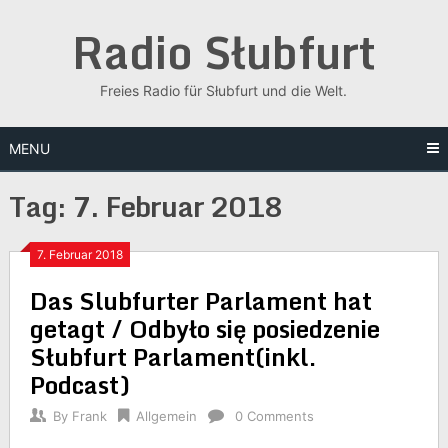
Skip
Radio Słubfurt
to
content
Freies Radio für Słubfurt und die Welt.
MENU
Tag:
7. Februar 2018
7. Februar 2018
Das Slubfurter Parlament hat
getagt / Odbyło się posiedzenie
Słubfurt Parlament(inkl.
Podcast)
By
Frank
Allgemein
0 Comments