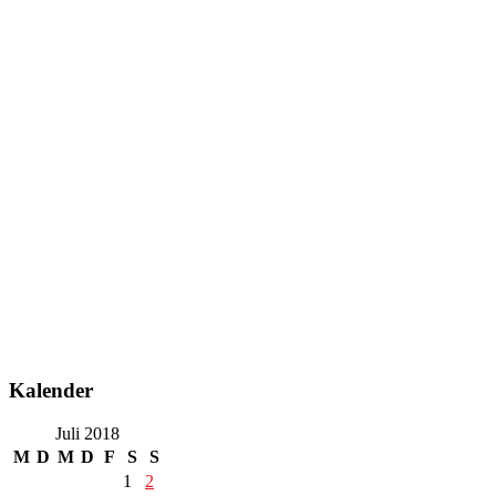
Kalender
Juli 2018
M
D
M
D
F
S
S
1
2