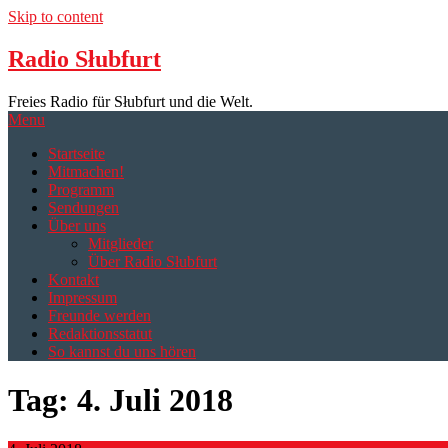
Skip to content
Radio Słubfurt
Freies Radio für Słubfurt und die Welt.
Menu
Startseite
Mitmachen!
Programm
Sendungen
Über uns
Mitglieder
Über Radio Słubfurt
Kontakt
Impressum
Freunde werden
Redaktionsstatut
So kannst du uns hören
Tag:
4. Juli 2018