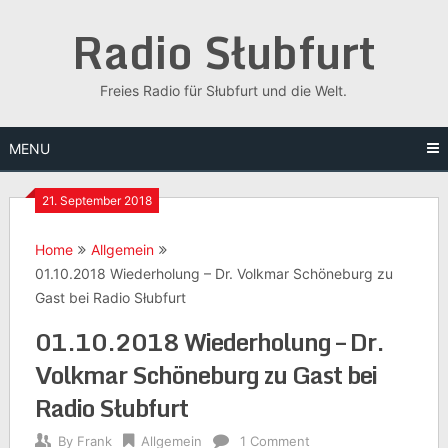
Skip
Radio Słubfurt
to
content
Freies Radio für Słubfurt und die Welt.
MENU
21. September 2018
Home
Allgemein
01.10.2018 Wiederholung – Dr. Volkmar Schöneburg zu
Gast bei Radio Słubfurt
01.10.2018 Wiederholung – Dr.
Volkmar Schöneburg zu Gast bei
Radio Słubfurt
By
Frank
Allgemein
1 Comment