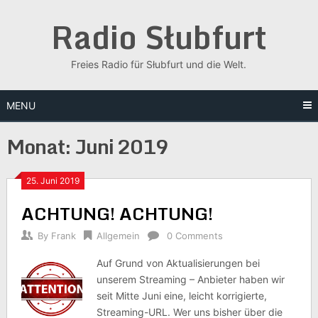
Skip
Radio Słubfurt
to
content
Freies Radio für Słubfurt und die Welt.
MENU
Monat:
Juni 2019
25. Juni 2019
ACHTUNG! ACHTUNG!
By
Frank
Allgemein
0 Comments
Auf Grund von Aktualisierungen bei
unserem Streaming – Anbieter haben wir
seit Mitte Juni eine, leicht korrigierte,
Streaming-URL. Wer uns bisher über die