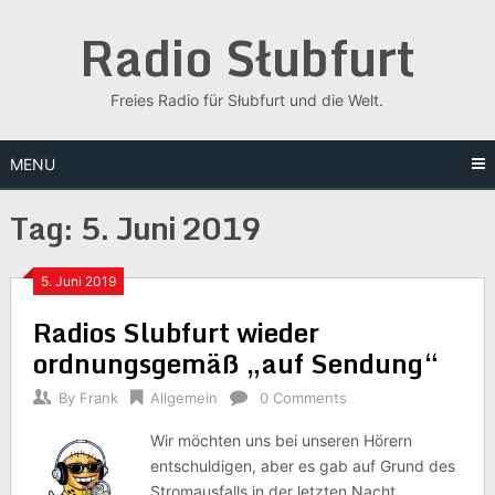
Skip
Radio Słubfurt
to
content
Freies Radio für Słubfurt und die Welt.
MENU
Tag:
5. Juni 2019
5. Juni 2019
Radios Slubfurt wieder
ordnungsgemäß „auf Sendung“
By
Frank
Allgemein
0 Comments
Wir möchten uns bei unseren Hörern
entschuldigen, aber es gab auf Grund des
Stromausfalls in der letzten Nacht