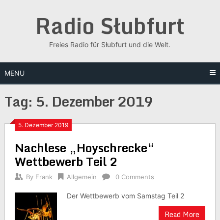
Skip
Radio Słubfurt
to
content
Freies Radio für Słubfurt und die Welt.
MENU
Tag:
5. Dezember 2019
5. Dezember 2019
Nachlese „Hoyschrecke“
Wettbewerb Teil 2
By
Frank
Allgemein
0 Comments
Der Wettbewerb vom Samstag Teil 2
Read More