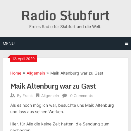
Skip
Radio Słubfurt
to
content
Freies Radio für Słubfurt und die Welt.
MENU
12. April 2020
Home
Allgemein
Maik Altenburg war zu Gast
Maik Altenburg war zu Gast
By
Frank
Allgemein
0 Comments
Als es noch möglich war, besuchte uns Maik Altenburg
und lass aus seinen Werken.
Hier, für Alle die keine Zeit hatten, die Sendung zum
nachhören.