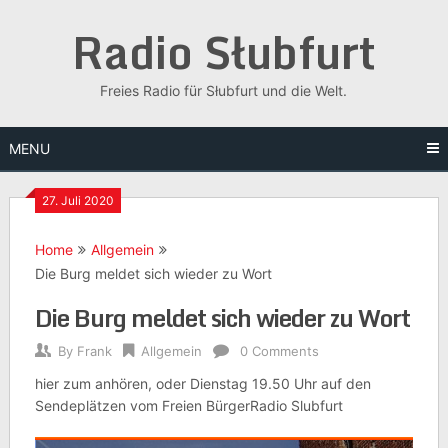
Skip
Radio Słubfurt
to
content
Freies Radio für Słubfurt und die Welt.
MENU
27. Juli 2020
Home
Allgemein
Die Burg meldet sich wieder zu Wort
Die Burg meldet sich wieder zu Wort
By
Frank
Allgemein
0 Comments
hier zum anhören, oder Dienstag 19.50 Uhr auf den
Sendeplätzen vom Freien BürgerRadio Slubfurt