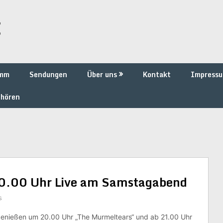
t
amm
Sendungen
Über uns
Kontakt
Impress
 hören
.00 Uhr Live am Samstagabend
s
enießen um 20.00 Uhr „The Murmeltears“ und ab 21.00 Uhr