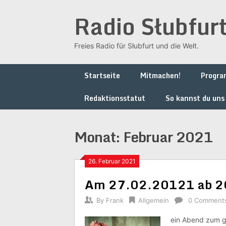
Skip
Radio Słubfur
to
content
Freies Radio für Słubfurt und die Welt.
Startseite
Mitmachen!
Progr
Redaktionsstatut
So kannst du uns
Monat:
Februar 2021
26. Februar 2021
Am 27.02.20121 ab 20
By
Frank
Allgemein
0 Comment
ein Abend zum g