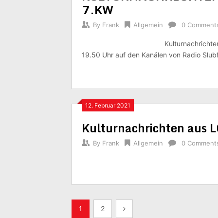
7.KW
By
Frank
Allgemein
0 Comment
Kulturnachrichte
19.50 Uhr auf den Kanälen von Radio Slu
12. Februar 2021
Kulturnachrichten aus 
By
Frank
Allgemein
0 Comment
Beitragsnavigation
1
2