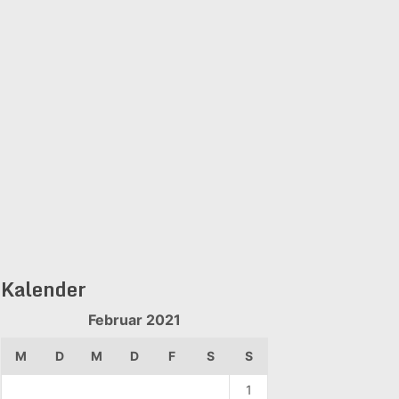
Kalender
Februar 2021
M
D
M
D
F
S
S
1