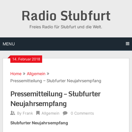
Skip
Radio Słubfurt
to
content
Freies Radio für Słubfurt und die Welt.
MENU
14. Februar 2018
Home
Allgemein
Pressemitteilung – Słubfurter Neujahrsempfang
Pressemitteilung – Słubfurter
Neujahrsempfang
By
Frank
Allgemein
0 Comments
Słubfurter Neujahrsempfang