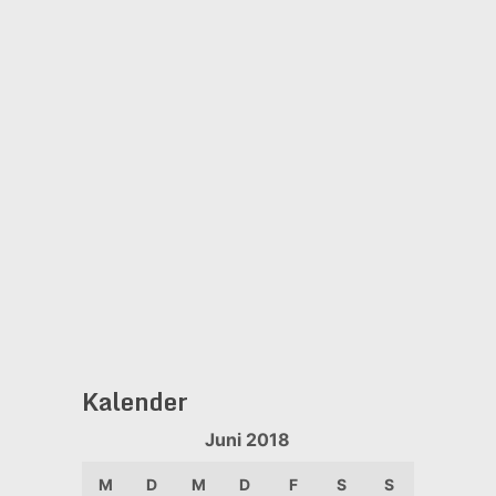
Kalender
Juni 2018
M
D
M
D
F
S
S