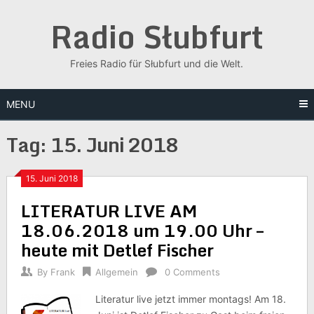
Skip
Radio Słubfurt
to
content
Freies Radio für Słubfurt und die Welt.
MENU
Tag:
15. Juni 2018
15. Juni 2018
LITERATUR LIVE AM
18.06.2018 um 19.00 Uhr –
heute mit Detlef Fischer
By
Frank
Allgemein
0 Comments
Literatur live jetzt immer montags! Am 18.