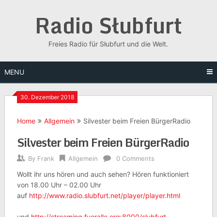
Skip
Radio Słubfurt
to
content
Freies Radio für Słubfurt und die Welt.
MENU
30. Dezember 2018
Home
Allgemein
Silvester beim Freien BürgerRadio
Silvester beim Freien BürgerRadio
By
Frank
Allgemein
0 Comments
Wollt ihr uns hören und auch sehen? Hören funktioniert
von 18.00 Uhr – 02.00 Uhr
auf
http://www.radio.slubfurt.net/player/player.html
und
http://streaming.fueralle.org:8000/slubfurt