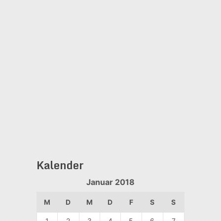
Kalender
Januar 2018
M
D
M
D
F
S
S
1
2
3
4
5
6
7