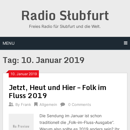
Skip
Radio Słubfurt
to
content
Freies Radio für Słubfurt und die Welt.
MENU
Tag:
10. Januar 2019
10. Januar 2019
Jetzt, Heut und Hier – Folk im
Fluss 2019
By
Frank
Allgemein
0 Comments
Die Sendung im Januar ist schon
traditionell die „Folk-im-Fluss-Ausgabe“.
Warum also sollte es 2019 anders sein? Ihr