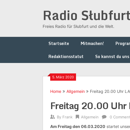
Skip
Radio Słubfur
to
content
Freies Radio für Słubfurt und die Welt.
Startseite
Mitmachen!
Progr
Redaktionsstatut
So kannst du uns
5. März 2020
Home
Allgemein
Freitag 20.00 Uhr 
Freitag 20.00 Uh
By
Frank
Allgemein
0 Commen
Am Freitag den 06.03.2020
startet unse