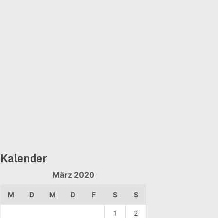
Kalender
März 2020
M
D
M
D
F
S
S
1
2