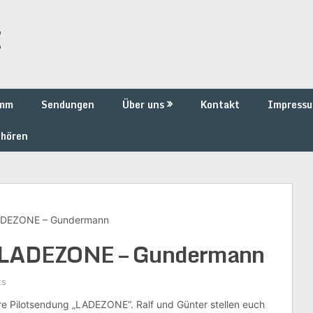
t
amm
Sendungen
Über uns
Kontakt
Impress
 hören
LADEZONE – Gundermann
r LADEZONE – Gundermann
ts
re Pilotsendung „LADEZONE“. Ralf und Günter stellen euch