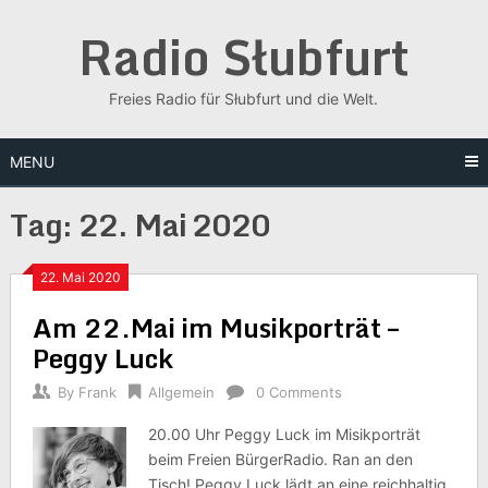
Skip
Radio Słubfurt
to
content
Freies Radio für Słubfurt und die Welt.
MENU
Tag:
22. Mai 2020
22. Mai 2020
Am 22.Mai im Musikporträt –
Peggy Luck
By
Frank
Allgemein
0 Comments
20.00 Uhr Peggy Luck im Misikporträt
beim Freien BürgerRadio. Ran an den
Tisch! Peggy Luck lädt an eine reichhaltig