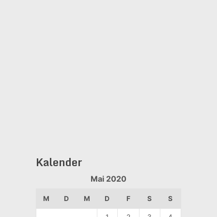
Kalender
Mai 2020
M
D
M
D
F
S
S
1
2
3
4