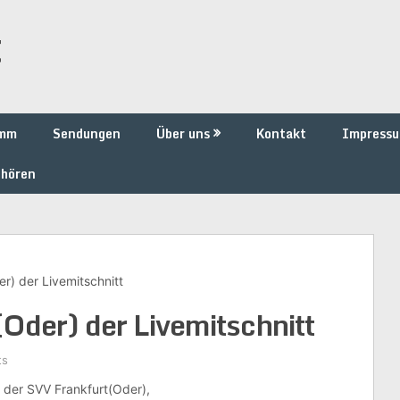
t
amm
Sendungen
Über uns
Kontakt
Impress
 hören
r) der Livemitschnitt
Oder) der Livemitschnitt
ts
n der SVV Frankfurt(Oder),