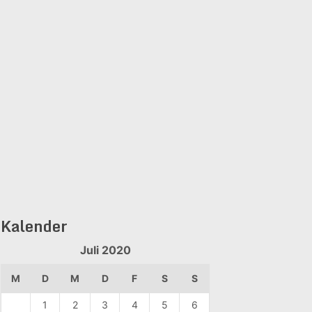
Kalender
Juli 2020
M
D
M
D
F
S
S
1
2
3
4
5
6