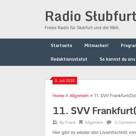
Skip
Radio Słubfur
to
content
Freies Radio für Słubfurt und die Welt.
Startseite
Mitmachen!
Progr
Redaktionsstatut
So kannst du uns
3. Juli 2020
Home
Allgemein
11. SVV Frankfurt(Ode
11. SVV Frankfurt(
By
Frank
Allgemein
0 Commen
Hier gibt es wieder den Livemitschnitt vo