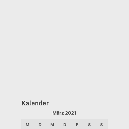
Kalender
März 2021
M
D
M
D
F
S
S