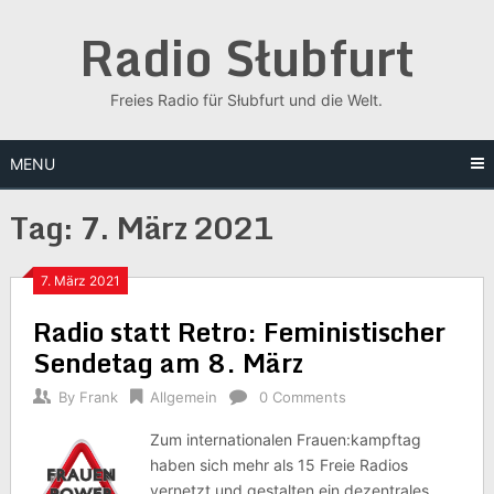
Skip
Radio Słubfurt
to
content
Freies Radio für Słubfurt und die Welt.
MENU
Tag:
7. März 2021
7. März 2021
Radio statt Retro: Feministischer
Sendetag am 8. März
By
Frank
Allgemein
0 Comments
Zum internationalen Frauen:kampftag
haben sich mehr als 15 Freie Radios
vernetzt und gestalten ein dezentrales