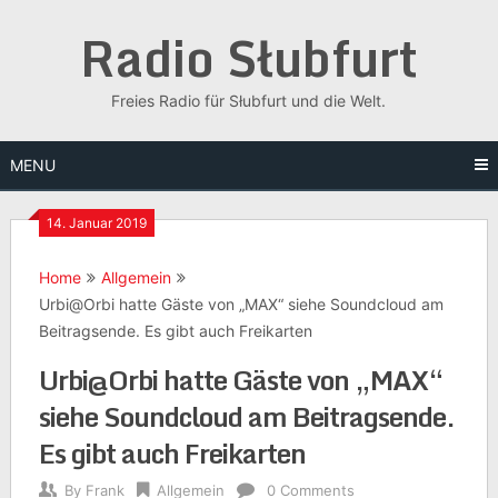
Skip
Radio Słubfurt
to
content
Freies Radio für Słubfurt und die Welt.
MENU
14. Januar 2019
Home
Allgemein
Urbi@Orbi hatte Gäste von „MAX“ siehe Soundcloud am
Beitragsende. Es gibt auch Freikarten
Urbi@Orbi hatte Gäste von „MAX“
siehe Soundcloud am Beitragsende.
Es gibt auch Freikarten
By
Frank
Allgemein
0 Comments