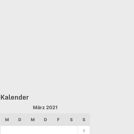
Kalender
März 2021
M
D
M
D
F
S
S
1