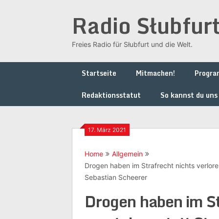
Skip
Radio Słubfur
to
content
Freies Radio für Słubfurt und die Welt.
Startseite
Mitmachen!
Progr
Redaktionsstatut
So kannst du uns
17. März 2021
Home
Allgemein
Drogen haben im Strafrecht nichts verloren
Sebastian Scheerer
Drogen haben im St